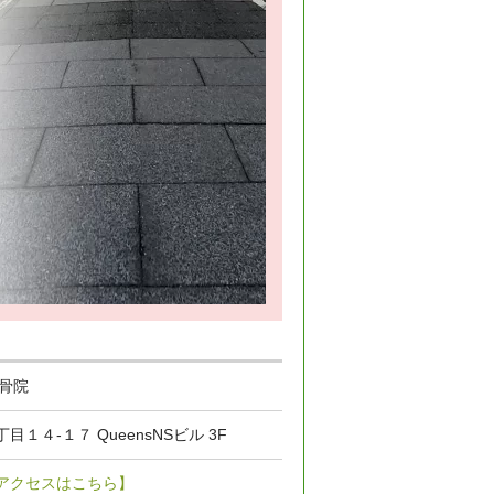
骨院
目１４-１７ QueensNSビル 3F
アクセスはこちら】