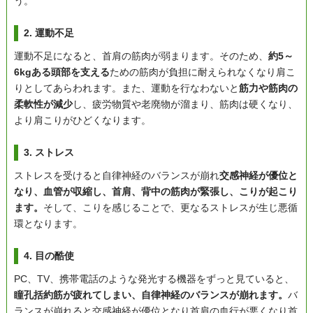
う。
2. 運動不足
運動不足になると、首肩の筋肉が弱まります。そのため、
約5～
6kgある頭部を支える
ための筋肉が負担に耐えられなくなり肩こ
りとしてあらわれます。また、運動を行なわないと
筋力や筋肉の
柔軟性が減少
し、疲労物質や老廃物が溜まり、筋肉は硬くなり、
より肩こりがひどくなります。
3. ストレス
ストレスを受けると自律神経のバランスが崩れ
交感神経が優位と
なり、血管が収縮し、首肩、背中の筋肉が緊張し、こりが起こり
ます。
そして、こりを感じることで、更なるストレスが生じ悪循
環となります。
4. 目の酷使
PC、TV、携帯電話のような発光する機器をずっと見ていると、
瞳孔括約筋が疲れてしまい、自律神経のバランスが崩れます。
バ
ランスが崩れると交感神経が優位となり首肩の血行が悪くなり首