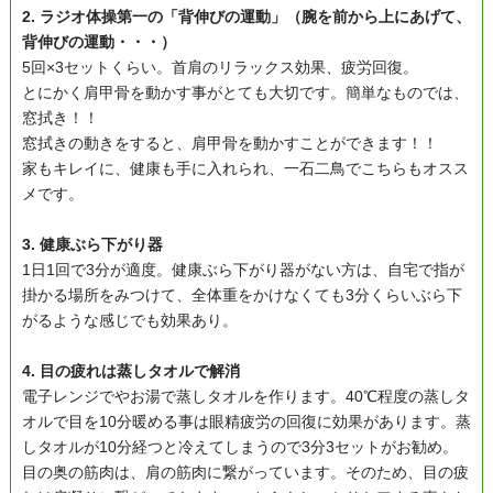
2. ラジオ体操第一の「背伸びの運動」（腕を前から上にあげて、
背伸びの運動・・・）
5回×3セットくらい。首肩のリラックス効果、疲労回復。
とにかく肩甲骨を動かす事がとても大切です。簡単なものでは、
窓拭き！！
窓拭きの動きをすると、肩甲骨を動かすことができます！！
家もキレイに、健康も手に入れられ、一石二鳥でこちらもオスス
メです。
3. 健康ぶら下がり器
1日1回で3分が適度。健康ぶら下がり器がない方は、自宅で指が
掛かる場所をみつけて、全体重をかけなくても3分くらいぶら下
がるような感じでも効果あり。
4. 目の疲れは蒸しタオルで解消
電子レンジでやお湯で蒸しタオルを作ります。40℃程度の蒸しタ
オルで目を10分暖める事は眼精疲労の回復に効果があります。蒸
しタオルが10分経つと冷えてしまうので3分3セットがお勧め。
目の奥の筋肉は、肩の筋肉に繋がっています。そのため、目の疲