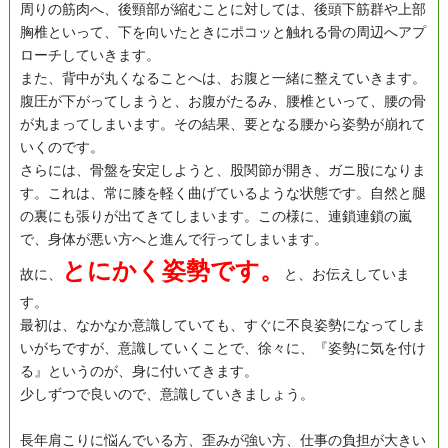
周りの筋肉へ、後頸部が縮むことに対しては、後頭下筋群や上部
胸椎といって、下を向いたときにポコッと触れる骨の周辺へアプ
ローチしていきます。
また、背中が丸くなることへは、お腹と一緒に整えていきます。
腹圧が下がってしまうと、お腹がたるみ、腰椎といって、腰の骨
が丸まってしまいます。その結果、要となる腰から姿勢が崩れて
いくのです。
さらには、骨盤を安定しようと、股関節が開き、ガニ股になりま
す。これは、常に膝を軽く曲げているような状態です。自然と腿
の裏にも張りが出てきてしまいます。この様に、連鎖連鎖の嵐
で、身体が悪い方へと進んで行ってしまいます。
とにかく姿勢です。
故に、
と、お伝えしていま
す。
最初は、なかなか意識していても、すぐに不良姿勢になってしま
いがちですが、意識していくことで、徐々に、『姿勢に気を付け
る』というのが、身に付いてきます。
少しずつで良いので、意識していきましょう。
長年肩こりに悩んでいる方、歪みが強い方、仕事の負担が大きい