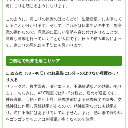
肩にこりを感じるようになります。
このように、肩こりの原因のほとんどが「生活習慣」に由来して
いることが分かります。そして、これらは日常生活の中で、無意
識の動作なので、意識的に正しい姿勢を身に付けさせることや、
適度な運動を行っていくことが大切です。日々の積み重ねによっ
て、肩こりの悪化にも予防にも繋がります。
ご自宅で出来る肩こりケア
1. ぬるめ（38～40℃）のお風呂に15分～のぼせない程度ゆっく
り入る
リラックス、疲労回復、ダイエット、不眠解消などの効果があり
ます。ちなみに、42℃程度では3～5分程と、短めが適正です。
神経高揚、心拍・血圧上昇、筋肉萎縮による筋肉疲労の除去。交
感神経に作用し覚醒効果があるので、精神疲労などにも効果あ
り。逆に不眠にはあまり向いていません。また、熱い湯で顔や肌
をゴシゴシすることは刺激量が多くなるので注意。