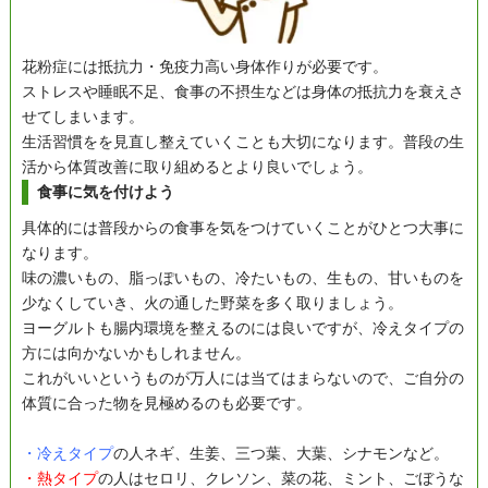
花粉症には抵抗力・免疫力高い身体作りが必要です。
ストレスや睡眠不足、食事の不摂生などは身体の抵抗力を衰えさ
せてしまいます。
生活習慣をを見直し整えていくことも大切になります。普段の生
活から体質改善に取り組めるとより良いでしょう。
食事に気を付けよう
具体的には普段からの食事を気をつけていくことがひとつ大事に
なります。
味の濃いもの、脂っぽいもの、冷たいもの、生もの、甘いものを
少なくしていき、火の通した野菜を多く取りましょう。
ヨーグルトも腸内環境を整えるのには良いですが、冷えタイプの
方には向かないかもしれません。
これがいいというものが万人には当てはまらないので、ご自分の
体質に合った物を見極めるのも必要です。
・冷えタイプ
の人ネギ、生姜、三つ葉、大葉、シナモンなど。
・熱タイプ
の人はセロリ、クレソン、菜の花、ミント、ごぼうな