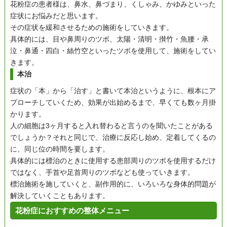
花粉症の患者様は、鼻水、鼻づまり、くしゃみ、かゆみといった
症状にお悩みだと思います。
その症状を緩和させるための施術をしていきます。
具体的には、目や鼻周りのツボ、太陽・清明・攅竹・魚腰・承
泣・鼻通・四白・絲竹空といったツボを使用して、施術をしてい
きます。
本治
症状の「本」から「治す」と書いて本治というように、根本にア
プローチしていくため、効果が出始めるまで、早くても数ヶ月掛
かります。
人の細胞は3ヶ月すると入れ替わると言うのを聞いたことがある
でしょうか？それと同じで、治療に反応し始め、定着してくるの
に、同じ位の時間を要します。
具体的には標治のときに使用する患部周りのツボを使用するだけ
ではなく、手首や足首周りのツボなども使っていきます。
標治施術を施していくと、副作用的に、いろいろな身体的問題が
解決していくこともあります。
花粉症におすすめの整体メニュー