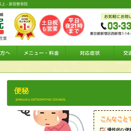
上 - 新宿整骨院
営業
便秘
慢性的な便