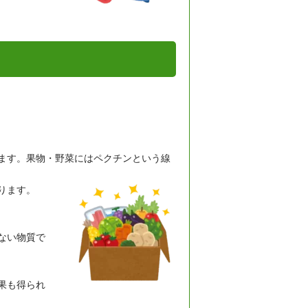
ます。果物・野菜にはペクチンという線
ります。
ない物質で
果も得られ