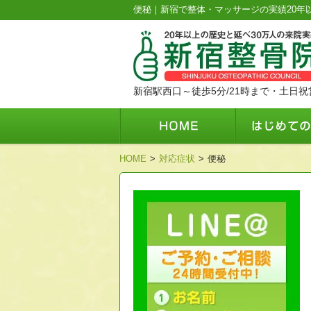
便秘｜新宿で整体・マッサージの実績20年以
新宿駅西口～徒歩5分/21時まで・土日祝
HOME
>
対応症状
>
便秘